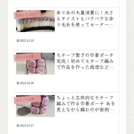
余り糸の大量消費に！太さ
キ
ャンドゥの手芸糸
もテイストもバラバラな余
り毛糸を使ってセーターを
編む【余り糸で編む簡単セ
ーター・その1】
2023.12.19
モチーフ繋ぎの巾着ポーチ
ダ
イソーの手芸糸
完成！初めてモチーフ編み
で作品を作った感想など
【モチーフ繋ぎの巾着ポー
チ・その３】
2023.04.28
ちょっと立体的なモチーフ
ダ
イソーの手芸糸
編みで作る巾着ポーチ 糸を
変えながら編むのが面倒な
ので編み方を変えてみた
【モチーフ繋ぎの巾着ポー
チ・その２】
2023.04.17