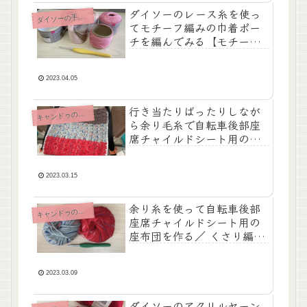
ダイソーのレース糸を使っ
ダ
イソーの手芸糸
てモチーフ編みの巾着ポー
チを編んでみる【モチーフ
編みの巾着ポーチ・その
１】
2023.04.05
行き当たりばったりしなが
キ
ャンドゥの手芸糸
ら余り毛糸で自転車後部座
席チャイルドシート用のミ
ニ座布団の裏地を編む【自
転車チャイルドシートのミ
ニ座布団・後編】
2023.03.15
余り糸を使って自転車後部
キ
ャンドゥの手芸糸
座席チャイルドシート用の
座布団を作る／ くさり編み
の作り目で長さが足りない
or余ったときの対処法 【自
転車チャイルドシートのミ
2023.03.09
ニ座布団・前編】
ダイソーのアクリルヤーン