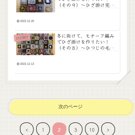
（その９）～ひざ掛け完
成！これまでを振り返って
～
2022.12.20
冬に向けて、モチーフ編み
ひざ掛け
でひざ掛けを作りたい！
（その８）～ひつじの毛っ
て暖かいね～
2022.12.13
次のページ
前
次
1
2
3
10