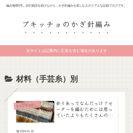
編み物歴5年。試行錯誤を続けながら、かぎ針編みを楽しむ人のリアルな記録ブログです。
ブキッチョのかぎ針編み
当サイトは記事内に広告を含む場合があります
材料（手芸糸）別
余り糸ってなんだっけ？セ
キ
ャンドゥの手芸糸
ーターを編むためには思っ
ていたよりもたくさんの毛
糸が必要【余り糸で編む簡
単セーター・その2】
2024.01.18