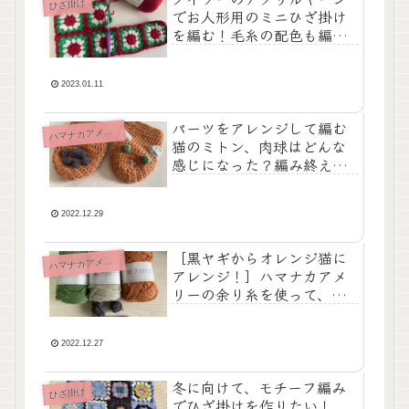
ひざ掛け
でお人形用のミニひざ掛け
を編む！毛糸の配色も編み
方も揃えて統一感を出して
いくよ
2023.01.11
パーツをアレンジして編む
ハ
マナカアメリー
猫のミトン、肉球はどんな
感じになった？編み終えた
感想など【猫のミトン・そ
の２】
2022.12.29
［黒ヤギからオレンジ猫に
ハ
マナカアメリー
アレンジ！］ハマナカアメ
リーの余り糸を使って、か
ぎ針編みで子ども用手袋を
編む！再び！【猫のミト
ン・その１】
2022.12.27
冬に向けて、モチーフ編み
ひざ掛け
でひざ掛けを作りたい！