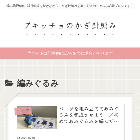
編み物歴5年。試行錯誤を続けながら、かぎ針編みを楽しむ人のリアルな記録ブログです。
ブキッチョのかぎ針編み
当サイトは記事内に広告を含む場合があります
編みぐるみ
パーツを組み立ててあみぐ
ソフィア
るみを完成させよう！／初
めてあみぐるみを編んだ感
想【かばのパスカル・その
３】
2022.07.04