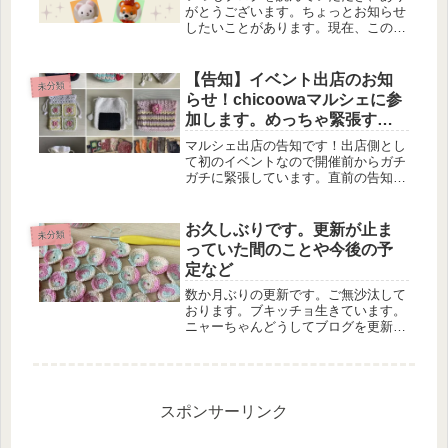
がとうございます。ちょっとお知らせ
したいことがあります。現在、このブ
ログで使用しているWordPressのテン
プレートのサポート期間が終了したた
め、新しいテンプレートへの切り替え
【告知】イベント出店のお知
未分類
作業を進めることになりました...
らせ！chicoowaマルシェに参
加します。めっちゃ緊張す
る…！販売予定の作品の紹介
マルシェ出店の告知です！出店側とし
など
て初のイベントなので開催前からガチ
ガチに緊張しています。直前の告知に
なりますが、興味のある方はぜひお立
ち寄りください～！
お久しぶりです。更新が止ま
未分類
っていた間のことや今後の予
定など
数か月ぶりの更新です。ご無沙汰して
おります。ブキッチョ生きています。
ニャーちゃんどうしてブログを更新し
ていなかったの？（直球）カタカタく
ん今まではなんやかんやでほぼ週一更
新だったのに、唐突に長期間の更新停
止だったねかぎ針編み界の片隅でひっ
そ...
スポンサーリンク