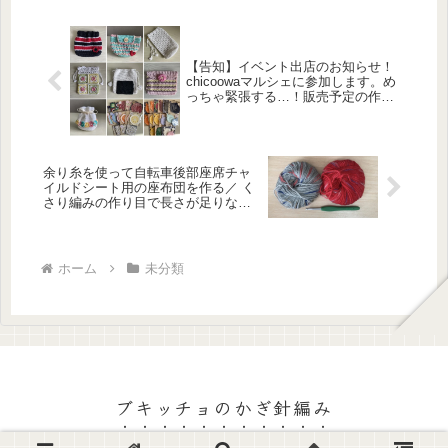
【告知】イベント出店のお知らせ！
chicoowaマルシェに参加します。め
っちゃ緊張する…！販売予定の作品
の紹介など
余り糸を使って自転車後部座席チャ
イルドシート用の座布団を作る／ く
さり編みの作り目で長さが足りないor
余ったときの対処法 【自転車チャイ
ルドシートのミニ座布団・前編】
ホーム
未分類
ブキッチョのかぎ針編み