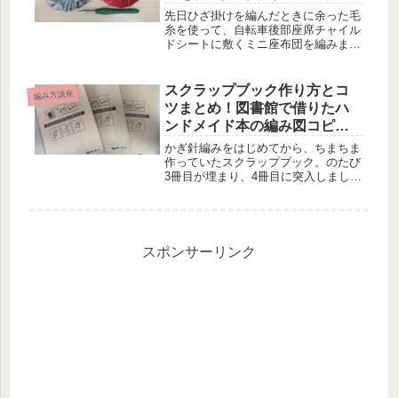
目で長さが足りないor余った
先日ひざ掛けを編んだときに余った毛
ときの対処法 【自転車チャイ
糸を使って、自転車後部座席チャイル
ドシートに敷くミニ座布団を編みまし
ルドシートのミニ座布団・前
た。参考本なしで編んだので、いつも
編】
以上に行き当たりばったりな感じにな
りました。
スクラップブック作り方とコ
編み方講座
ツまとめ！図書館で借りたハ
ンドメイド本の編み図コピー
やキットの説明書を読み返し
かぎ針編みをはじめてから、ちまちま
しやすく簡単に保存しておく
作っていたスクラップブック。のたび
3冊目が埋まり、4冊目に突入しまし
方法
た。試行錯誤した結果、「こんな感じ
にすると、分かりやすくて続けやす
い」というスクラップブックのまとめ
方を自分なりに確立できたので、今回
は、その方法を紹介しようと思いま
スポンサーリンク
す。