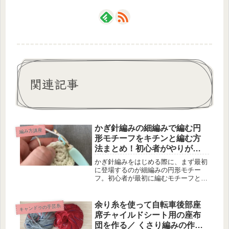
関連記事
かぎ針編みの細編みで編む円
編み方講座
形モチーフをキチンと編む方
法まとめ！初心者がやりがち
なミスと編み図通りに編むた
かぎ針編みをはじめる際に、まず最初
めに押さえておきたいコツ
に登場するのが細編みの円形モチー
フ。初心者が最初に編むモチーフとし
ては定番中の定番ではないでしょう
か。だけど、これが何気に難しい！か
ぎ針編みをはじめたばかり頃、地味に
余り糸を使って自転車後部座
キャンドゥの手芸糸
苦戦しました。苦戦というのも、編め
席チャイルドシート用の座布
ないと...
団を作る／ くさり編みの作り